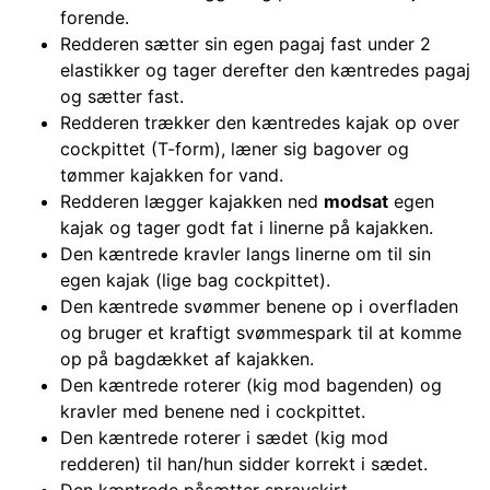
forende.
Redderen sætter sin egen pagaj fast under 2
elastikker og tager derefter den kæntredes pagaj
og sætter fast.
Redderen trækker den kæntredes kajak op over
cockpittet (T-form), læner sig bagover og
tømmer kajakken for vand.
Redderen lægger kajakken ned
modsat
egen
kajak og tager godt fat i linerne på kajakken.
Den kæntrede kravler langs linerne om til sin
egen kajak (lige bag cockpittet).
Den kæntrede svømmer benene op i overfladen
og bruger et kraftigt svømmespark til at komme
op på bagdækket af kajakken.
Den kæntrede roterer (kig mod bagenden) og
kravler med benene ned i cockpittet.
Den kæntrede roterer i sædet (kig mod
redderen) til han/hun sidder korrekt i sædet.