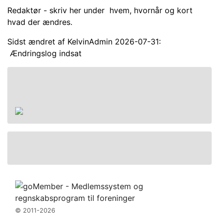
Redaktør - skriv her under hvem, hvornår og kort
hvad der ændres.
Sidst ændret af KelvinAdmin 2026-07-31:
Ændringslog indsat
Handel
Handelsbetingelser
Kontakt
© 2011-2026