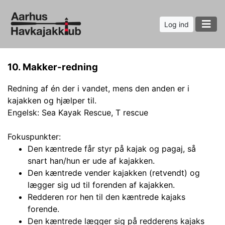
Log ind
10. Makker-redning
Redning af én der i vandet, mens den anden er i
kajakken og hjælper til.
Engelsk: Sea Kayak Rescue, T rescue
Fokuspunkter:
Den kæntrede får styr på kajak og pagaj, så
snart han/hun er ude af kajakken.
Den kæntrede vender kajakken (retvendt) og
lægger sig ud til forenden af kajakken.
Redderen ror hen til den kæntrede kajaks
forende.
Den kæntrede lægger sig på redderens kajaks