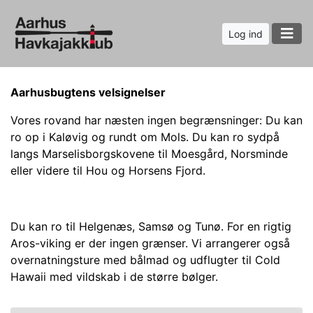
Log ind
Aarhusbugtens velsignelser
Vores rovand har næsten ingen begrænsninger: Du kan
ro op i Kaløvig og rundt om Mols. Du kan ro sydpå
langs Marselisborgskovene til Moesgård, Norsminde
eller videre til Hou og Horsens Fjord.
Du kan ro til Helgenæs, Samsø og Tunø. For en rigtig
Aros-viking er der ingen grænser. Vi arrangerer også
overnatningsture med bålmad og udflugter til Cold
Hawaii med vildskab i de større bølger.